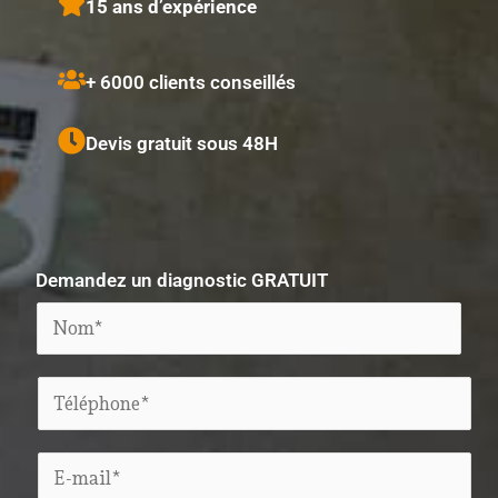
15 ans d’expérience
+ 6000 clients conseillés
Devis gratuit
sous 48H
Demandez un diagnostic GRATUIT
N
o
m
T
*
é
l
E
é