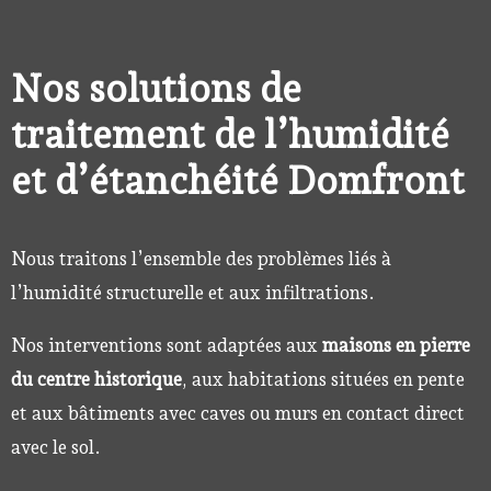
e
r
r
t
n
Nos solutions de
e
a
traitement de l’humidité
m
t
et d’étanchéité Domfront
e
i
n
v
t
e
Nous traitons l’ensemble des problèmes liés à
:
l’humidité structurelle et aux infiltrations.
Nos interventions sont adaptées aux
maisons en pierre
du centre historique
, aux habitations situées en pente
et aux bâtiments avec caves ou murs en contact direct
avec le sol.